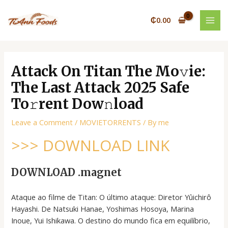
Skip
Post
MAI
to
navigation
₵
0.00
MEN
content
Attack On Titan The Mo𝚟ie:
The Last Attack 2025 Safe
To𝚛rent Dow𝚗load
Leave a Comment
/
MOVIETORRENTS
/ By
me
>>> DOWNLOAD LINK
DOWNLOAD .magnet
Ataque ao filme de Titan: O último ataque: Diretor Yûichirô
Hayashi. De Natsuki Hanae, Yoshimas Hosoya, Marina
Inoue, Yui Ishikawa. O destino do mundo fica em equilíbrio,