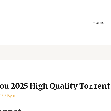
Home
ou 2025 High Quality To𝚛rent
TS
/ By
me