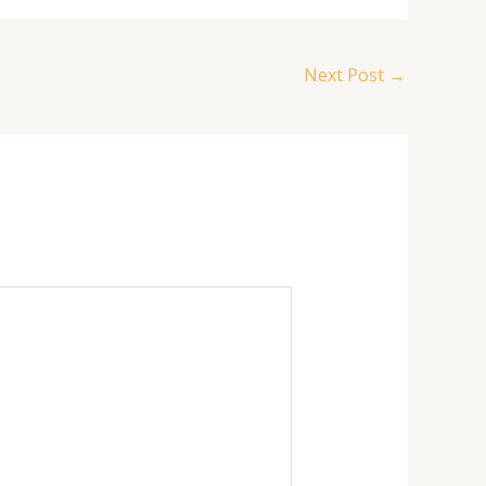
Next Post
→