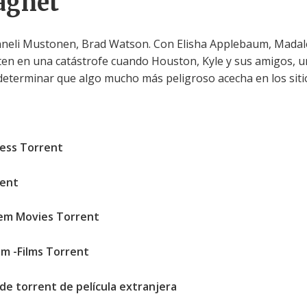
gnet
anneli Mustonen, Brad Watson. Con Elisha Applebaum, Madale
en en una catástrofe cuando Houston, Kyle y sus amigos, u
determinar que algo mucho más peligroso acecha en los siti
cess Torrent
rent
Gem Movies Torrent
ilm -Films Torrent
de torrent de película extranjera