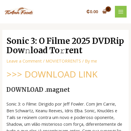
Skip
Post
MAI
to
navigation
₵
0.00
MEN
content
Sonic 3: O Filme 2025 DVDRip
Dow𝚗load To𝚛rent
Leave a Comment
/
MOVIETORRENTS
/ By
me
>>> DOWNLOAD LINK
DOWNLOAD .magnet
Sonic 3: o Filme: Dirigido por Jeff Fowler. Com Jim Carrie,
Ben Schwartz, Keanu Reeves, Idris Elba. Sonic, Knuckles e
Tails se reúnem contra um novo e poderoso oponente,
Shadow, um vilão misterioso com força, diferentemente de
tudo o que eles já encontraram antes. Com sua supervisão,