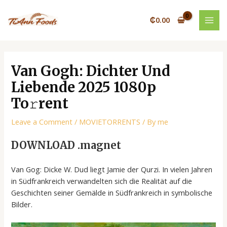
Skip
Post
MAI
to
navigation
₵
0.00
MEN
content
Van Gogh: Dichter Und
Liebende 2025 1080p
To𝚛rent
Leave a Comment
/
MOVIETORRENTS
/ By
me
DOWNLOAD .magnet
Van Gog: Dicke W. Dud liegt Jamie der Qurzi. In vielen Jahren
in Südfrankreich verwandelten sich die Realität auf die
Geschichten seiner Gemälde in Südfrankreich in symbolische
Bilder.