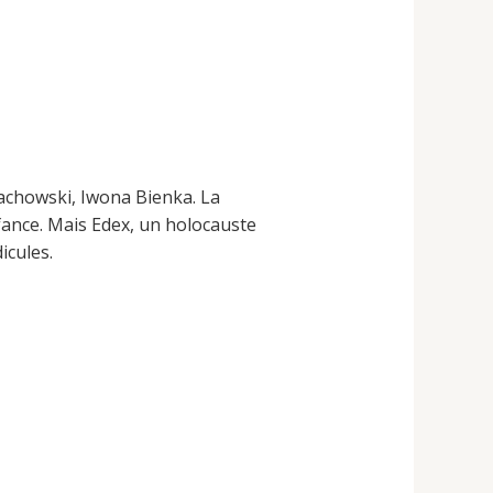
achowski, Iwona Bienka. La
fance. Mais Edex, un holocauste
icules.