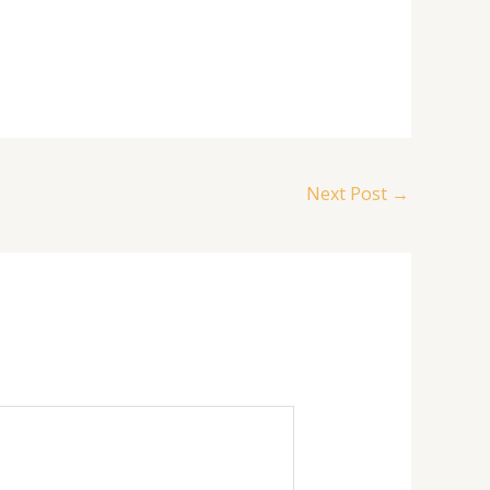
Next Post
→