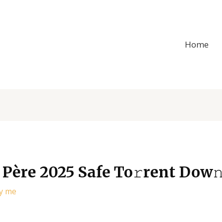
Home
Père 2025 Safe To𝚛rent Dow
By
me