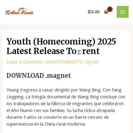
Skip
Post
MAI
to
navigation
₵
0.00
MEN
content
Youth (Homecoming) 2025
Latest Release To𝚛rent
Leave a Comment
/
MOVIETORRENTS
/ By
me
DOWNLOAD .magnet
Young (regreso a casa): dirigido por Wang Bing. Con Fang
Lingping. La trilogía documental de Wang Bing concluye con
los trabajadores de la fábrica de migrantes que celebraron
el Año Nuevo con sus familias. Su lucha cíclica atrapada
durante 5 años se convierte en un fuerte retrato de
supervivencia en la China rural moderna.