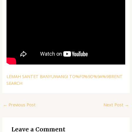
LEMAH SANTET BANYUWANGI TO%F0%9D%9A%9BRENT
SEARCH
←
Previous Post
Next Post
→
Leave a Comment